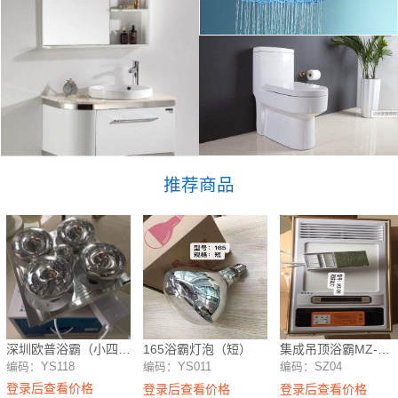
推荐商品
深圳欧普浴霸（小四
165浴霸灯泡（短）
集成吊顶浴霸MZ-
灯、集成吊顶）
26（全铁）
编码：YS118
编码：YS011
编码：SZ04
登录后查看价格
登录后查看价格
登录后查看价格