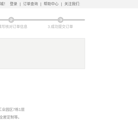
城！
登录
|
订单查询
|
帮助中心
|
关注我们:
.填写核对订单信息
3.成功提交订单
工业园区7栋1层
全屋定制等。