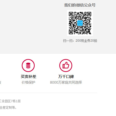
工业园区7栋1层
全屋定制等。