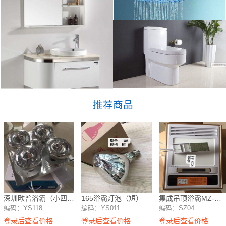
推荐商品
深圳欧普浴霸（小四
165浴霸灯泡（短）
集成吊顶浴霸MZ-
灯、集成吊顶）
26（全铁）
编码：YS118
编码：YS011
编码：SZ04
登录后查看价格
登录后查看价格
登录后查看价格