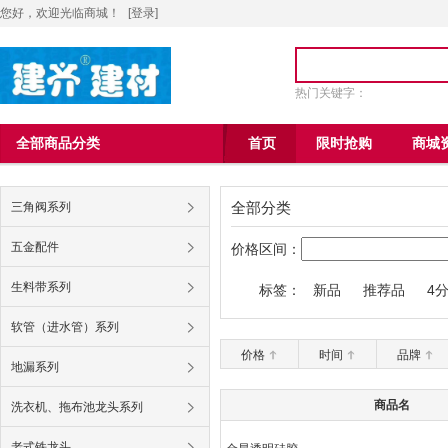
您好，欢迎光临商城！
[
登录
]
热门关键字：
全部商品分类
首页
限时抢购
商城
全部分类
三角阀系列
五金配件
价格区间：
生料带系列
标签：
新品
推荐品
4
九牧王6004马桶
软管（进水管）系列
价格
时间
品牌
地漏系列
商品名
洗衣机、拖布池龙头系列
老式铁龙头