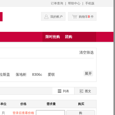
订单查询
|
帮助中心
|
手机版
我的帐户
购物车
0
件
限时抢购
团购
清空筛选
展开
格拉斯盖
落地柜
8306c
爱联
列表
图文
单位
价格
需求量
购买
只
登录后查看价格
购