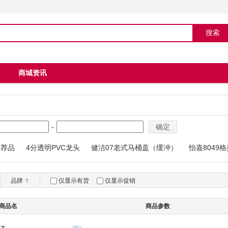
商城资讯
-
确定
推荐品
4分透明PVC龙头
健洁07老式马桶盖（缓冲）
怡嘉8049
04马桶
品牌
仅显示有货
仅显示促销
商品名
商品参数