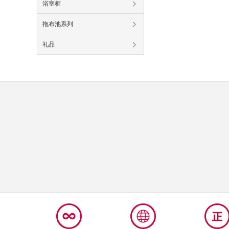
浴室柜
拖布池系列
礼品