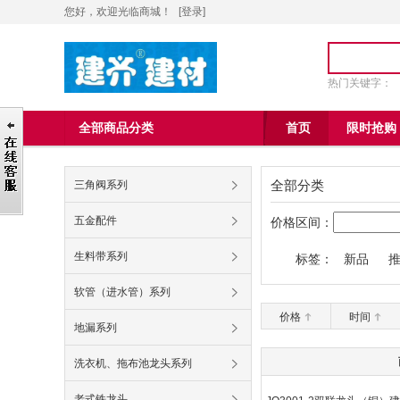
您好，欢迎光临商城！
[
登录
]
热门关键字：
全部商品分类
首页
限时抢购
全部分类
三角阀系列
五金配件
价格区间：
生料带系列
标签：
新品
九牧王60
软管（进水管）系列
价格
时间
地漏系列
洗衣机、拖布池龙头系列
老式铁龙头