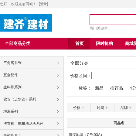
您好，欢迎光临商城！
[
登录
]
热门关键字：
全部商品分类
首页
限时抢购
商城
全部分类
三角阀系列
五金配件
价格区间：
生料带系列
标签：
新品
推荐品
4
九牧王6004马桶
软管（进水管）系列
价格
时间
品牌
地漏系列
商品名
洗衣机、拖布池龙头系列
磁浮地漏（CF403A）
老式铁龙头