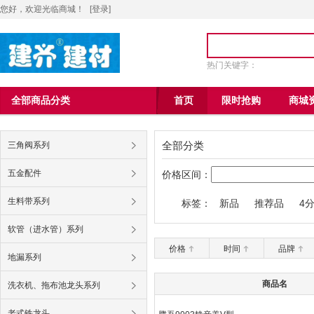
您好，欢迎光临商城！
[
登录
]
热门关键字：
全部商品分类
首页
限时抢购
商城
全部分类
三角阀系列
五金配件
价格区间：
生料带系列
标签：
新品
推荐品
4
九牧王6004马桶
软管（进水管）系列
价格
时间
品牌
地漏系列
商品名
洗衣机、拖布池龙头系列
老式铁龙头