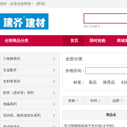
您好，欢迎光临商城！
[
登录
]
热门关键字：
全部商品分类
首页
限时抢购
商城
全部分类
三角阀系列
五金配件
价格区间：
生料带系列
标签：
新品
推荐品
4
九牧王6004马桶
软管（进水管）系列
价格
时间
品牌
地漏系列
商品名
洗衣机、拖布池龙头系列
亚洁智能电热烘干毛巾架(太空铝)
老式铁龙头