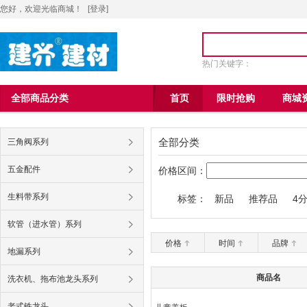
您好，欢迎光临商城！
[
登录
]
热门关键字：
全部商品分类
首页
限时抢购
商城
全部分类
三角阀系列
五金配件
价格区间：
生料带系列
标签：
新品
推荐品
4
九牧王6004马桶
软管（进水管）系列
价格
时间
品牌
地漏系列
商品名
洗衣机、拖布池龙头系列
老式铁龙头