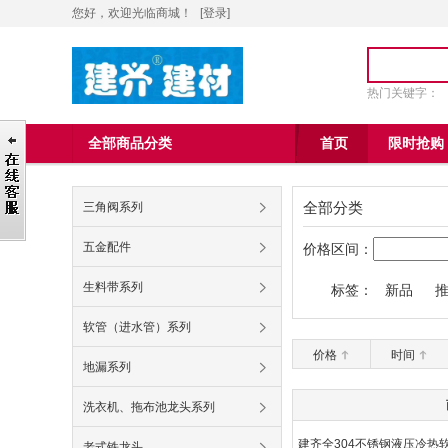
您好，欢迎光临商城！
[
登录
]
热门关键字：
全部商品分类
首页
限时抢购
全部分类
三角阀系列
五金配件
价格区间：
生料带系列
标签：
新品
九牧王60
软管（进水管）系列
价格
时间
地漏系列
洗衣机、拖布池龙头系列
建齐全304不锈钢液压冷热软
老式铁龙头