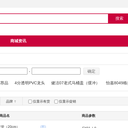
商城资讯
-
确定
推荐品
4分透明PVC龙头
健洁07老式马桶盖（缓冲）
怡嘉8049
04马桶
品牌
仅显示有货
仅显示促销
商品名
商品参数
管（20cm）
(图)