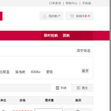
订单查询
|
帮助中心
|
手机版
我的帐户
购物车
0
件
限时抢购
团购
清空筛选
展开
格拉斯盖
落地柜
8306c
爱联
列表
图文
单位
价格
需求量
购买