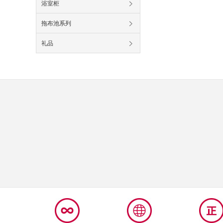
浴室柜
拖布池系列
礼品