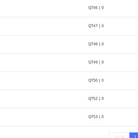
QT46
|
0
QT47
|
0
QT48
|
0
QT49
|
0
QT50
|
0
QT52
|
0
QT53
|
0
上一页
1