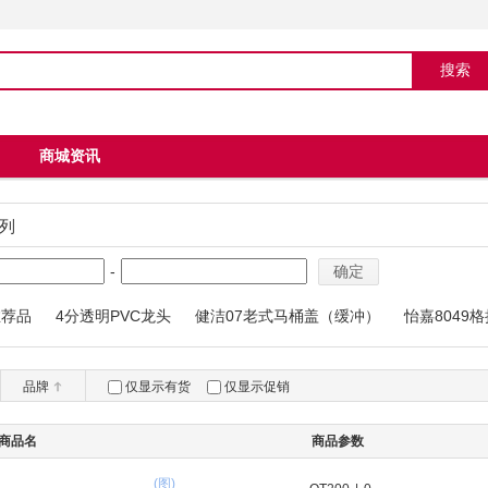
商城资讯
列
-
确定
推荐品
4分透明PVC龙头
健洁07老式马桶盖（缓冲）
怡嘉8049
04马桶
品牌
仅显示有货
仅显示促销
商品名
商品参数
(图)