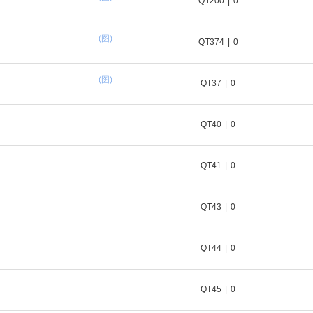
QT200
|
0
(图)
QT374
|
0
(图)
QT37
|
0
QT40
|
0
QT41
|
0
QT43
|
0
QT44
|
0
QT45
|
0