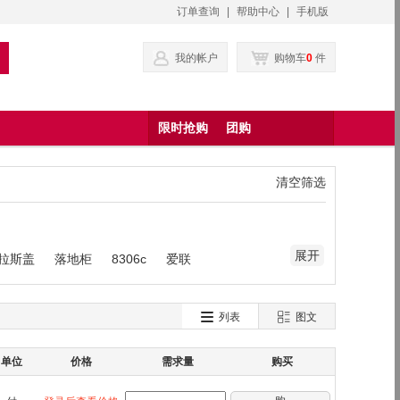
订单查询
|
帮助中心
|
手机版
我的帐户
购物车
0
件
限时抢购
团购
清空筛选
展开
格拉斯盖
落地柜
8306c
爱联
列表
图文
单位
价格
需求量
购买