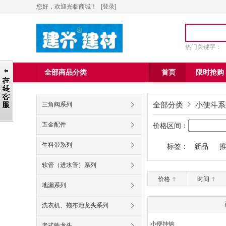
您好，欢迎光临商城！
[
登录
]
热门关键字：
全部商品分类
首页
限时抢购
全部分类
小便斗系
三角阀系列
五金配件
价格区间：
生料带系列
标签：
新品
九牧王60
软管（进水管）系列
价格
时间
地漏系列
洗衣机、拖布池龙头系列
小便挂钩
老式铁龙头