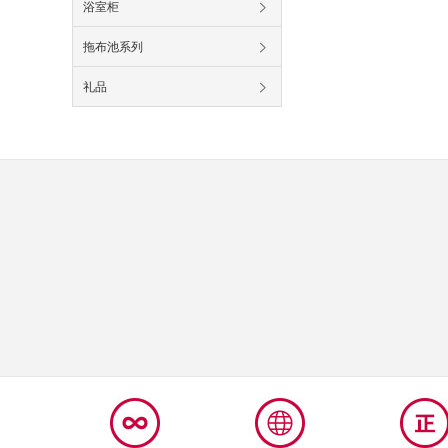
浴室柜
拖布池系列
礼品