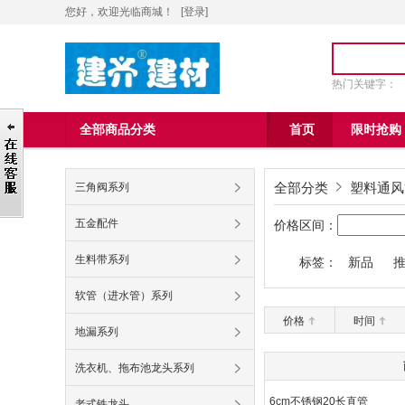
您好，欢迎光临商城！
[
登录
]
热门关键字：
全部商品分类
首页
限时抢购
全部分类
塑料通风
三角阀系列
五金配件
价格区间：
生料带系列
标签：
新品
九牧王60
软管（进水管）系列
价格
时间
地漏系列
洗衣机、拖布池龙头系列
6cm不锈钢20长直管
老式铁龙头