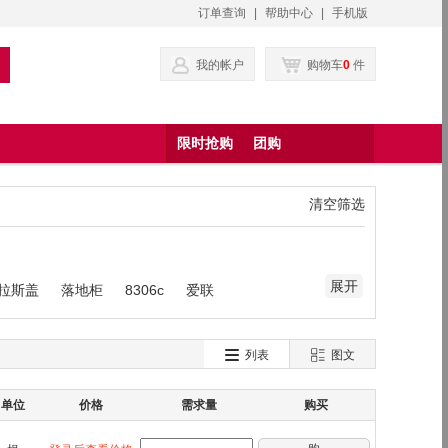
订单查询
|
帮助中心
|
手机版
我的帐户
购物车
0
件
限时抢购
团购
清空筛选
展开
格拉斯盖
落地柜
8306c
爱联
列表
图文
单位
价格
需求量
购买