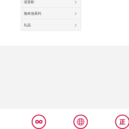
浴室柜
拖布池系列
礼品