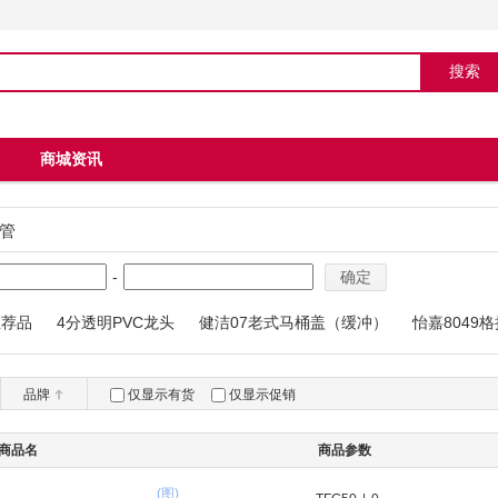
商城资讯
管
-
确定
推荐品
4分透明PVC龙头
健洁07老式马桶盖（缓冲）
怡嘉8049
04马桶
品牌
仅显示有货
仅显示促销
商品名
商品参数
(图)