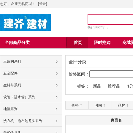
您好，欢迎光临商城！
[
登录
]
热门关键字：
全部商品分类
首页
限时抢购
商城
全部分类
三角阀系列
五金配件
价格区间：
生料带系列
标签：
新品
推荐品
4
九牧王6004马桶
软管（进水管）系列
价格
时间
品牌
地漏系列
商品名
洗衣机、拖布池龙头系列
老式铁龙头